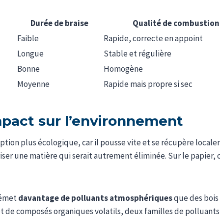
Durée de braise
Qualité de combustion
Faible
Rapide, correcte en appoint
Longue
Stable et régulière
Bonne
Homogène
Moyenne
Rapide mais propre si sec
mpact sur l’environnement
tion plus écologique, car il pousse vite et se récupère locale
iser une matière qui serait autrement éliminée. Sur le papier,
 émet
davantage de polluants atmosphériques
que des bois 
 de composés organiques volatils, deux familles de polluants q