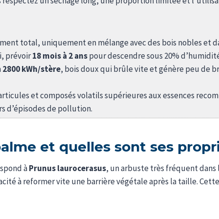
respectez un séchage long, une proportion limitée et l’utilisa
ment total, uniquement en mélange avec des bois nobles et d
i, prévoir
18 mois à 2 ans
pour descendre sous 20% d’humidité
n
2800 kWh/stère
, bois doux qui brûle vite et génère peu de b
articules et composés volatils supérieures aux essences recom
rs d’épisodes de pollution.
palme et quelles sont ses propr
respond à
Prunus laurocerasus
, un arbuste très fréquent dans l
acité à reformer vite une barrière végétale après la taille. Cett