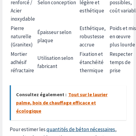
renforcé /
Selon conception
légère et
possibles,
Acier
esthétique
coût variab
inoxydable
Pierre
Esthétique,
Poids et mi
Épaisseur selon
naturelle
robustesse
en œuvre
plaque
(Granitex)
accrue
plus lourde
Mortier
Fixation et
Respecter
Utilisation selon
adhésif
étanchéité
temps de
fabricant
réfractaire
thermique
prise
Consultez également :
Tout sur le laurier
palme, bois de chauffage efficace et
écologique
Pour estimer les
quantités de béton nécessaires
,