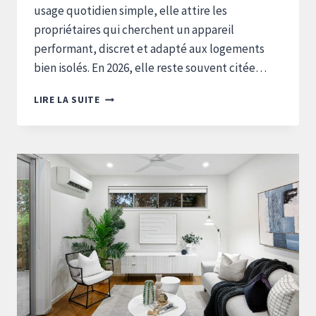
usage quotidien simple, elle attire les
propriétaires qui cherchent un appareil
performant, discret et adapté aux logements
bien isolés. En 2026, elle reste souvent citée…
AVIS
LIRE LA SUITE
COMPLET
SUR
LA
CHAUDIÈRE
À
GRANULÉS
FROLING
PE1
:
PERFORMANCE
ET
FIABILITÉ
EN
2026