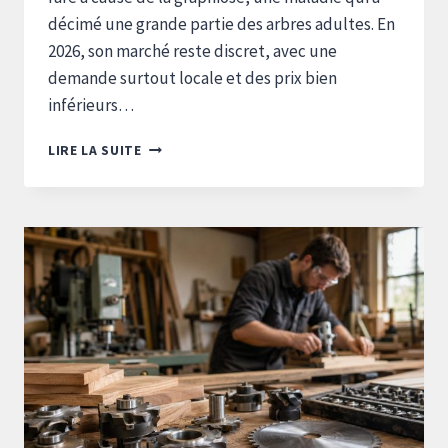
décimé une grande partie des arbres adultes. En
2026, son marché reste discret, avec une
demande surtout locale et des prix bien
inférieurs…
QUEL
LIRE LA SUITE
EST
LE
PRIX
DE
L’ORME
AU
M3
EN
2026
ET
COMMENT
IL
ÉVOLUE