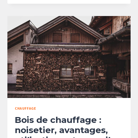
LES
FILMS
THERMIQUES
ANTI-
FROID
:
EFFICACITÉ
ET
RETOURS
D’EXPÉRIENCE
CHAUFFAGE
Bois de chauffage :
noisetier, avantages,