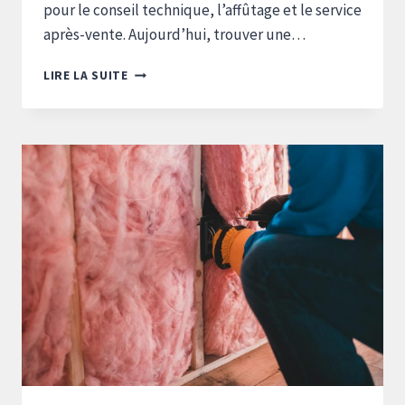
pour le conseil technique, l’affûtage et le service
après-vente. Aujourd’hui, trouver une…
HM
LIRE LA SUITE
DIFFUSION
ALTERNATIVE
:
TOUT
CE
QU’IL
FAUT
SAVOIR
POUR
BIEN
CHOISIR