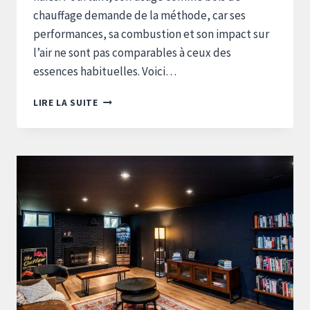
chauffage demande de la méthode, car ses
performances, sa combustion et son impact sur
l’air ne sont pas comparables à ceux des
essences habituelles. Voici…
TOUT
LIRE LA SUITE
SUR
LE
LAURIER
PALME,
BOIS
DE
CHAUFFAGE
EFFICACE
ET
ÉCOLOGIQUE