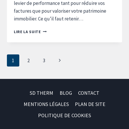
levier de performance tant pour réduire vos
factures que pour valoriser votre patrimoine
immobilier. Ce qu’il faut retenir…
LES
LIRE LA SUITE
AVANTAGES
DE
L’AUDIT
ÉNERGÉTIQUE
Navigation
Page
1
2
3
POUR
de
MIEUX
suivante
COMPRENDRE
page
LA
PERFORMANCE
DE
SD THERM
BLOG
CONTACT
SON
LOGEMENT
MENTIONS LÉGALES
PLAN DE SITE
POLITIQUE DE COOKIES