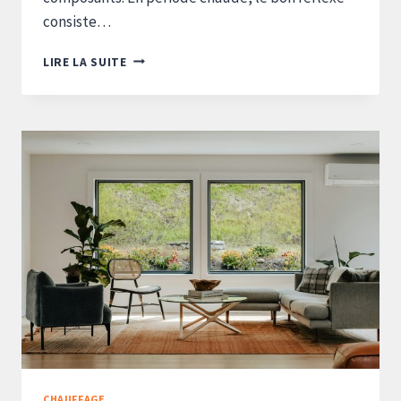
consiste…
FAUT-
LIRE LA SUITE
IL
ÉTEINDRE
SA
POMPE
À
CHALEUR
L’ÉTÉ
?
CE
QU’IL
FAUT
SAVOIR
CHAUFFAGE