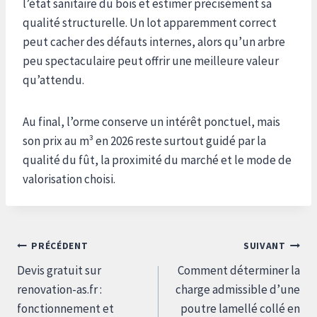
l’état sanitaire du bois et estimer précisément sa
qualité structurelle. Un lot apparemment correct
peut cacher des défauts internes, alors qu’un arbre
peu spectaculaire peut offrir une meilleure valeur
qu’attendu.
Au final, l’orme conserve un intérêt ponctuel, mais
son prix au m³ en 2026 reste surtout guidé par la
qualité du fût, la proximité du marché et le mode de
valorisation choisi.
Navigation
PRÉCÉDENT
SUIVANT
de
Devis gratuit sur
Comment déterminer la
l’article
renovation-as.fr :
charge admissible d’une
fonctionnement et
poutre lamellé collé en