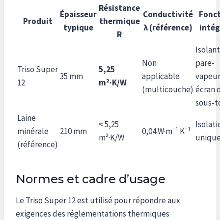
Résistance
Épaisseur
Conductivité
Fonct
Produit
thermique
typique
λ (référence)
intég
R
Isolant
Non
pare-
Triso Super
5,25
35 mm
applicable
vapeur
12
m²·K/W
(multicouche)
écran 
sous-t
Laine
≈ 5,25
Isolati
minérale
210 mm
0,04 W·m⁻¹·K⁻¹
m²·K/W
uniqu
(référence)
Normes et cadre d’usage
Le Triso Super 12 est utilisé pour répondre aux
exigences des réglementations thermiques