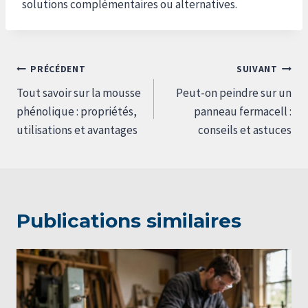
solutions complémentaires ou alternatives.
Navigation
PRÉCÉDENT
SUIVANT
de
Tout savoir sur la mousse
Peut-on peindre sur un
l’article
phénolique : propriétés,
panneau fermacell :
utilisations et avantages
conseils et astuces
Publications similaires