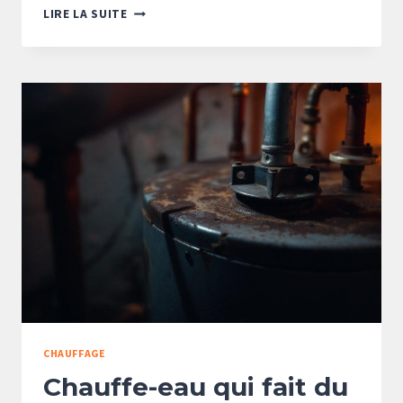
EXPOSITION
LIRE LA SUITE
NORD-
OUEST
:
JUSQU’À
QUELLE
HEURE
AI-
JE
DU
SOLEIL
?
CHAUFFAGE
Chauffe-eau qui fait du