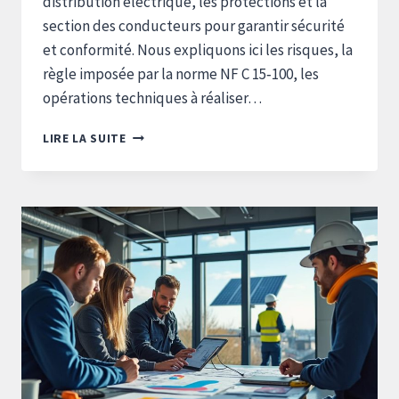
distribution électrique, les protections et la
section des conducteurs pour garantir sécurité
et conformité. Nous expliquons ici les risques, la
règle imposée par la norme NF C 15‑100, les
opérations techniques à réaliser…
PEUT-
LIRE LA SUITE
ON
TRANSFORMER
UNE
PRISE
ÉLECTRIQUE
EN
RADIATEUR
?