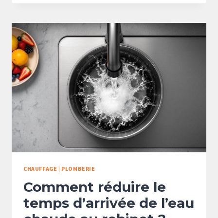
QUI
FAIT
DU
BRUIT
:
QUE
VÉRIFIER
AVANT
D’APPELER
UN
PLOMBIER
?
CHAUFFAGE
|
PLOMBERIE
Comment réduire le
temps d’arrivée de l’eau