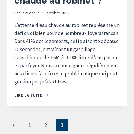
chaude au robinet ?
Par
La rédac
23 octobre 2025
L’attente d’eau chaude au robinet représente un
défi quotidien pour de nombreux foyers français.
Dans 41% des logements, cette attente dépasse
30 secondes, entraînant un gaspillage
considérable de 7 665 à 10 000 litres d’eau par an
et par foyer. Nous accompagnons régulièrement
nos clients face à cette problématique qui peut
générer jusqu’à 25 litres…
COMMENT
LIRE LA SUITE
RÉDUIRE
LE
TEMPS
D’ARRIVÉE
Navigation
Page
1
2
3
DE
de
L’EAU