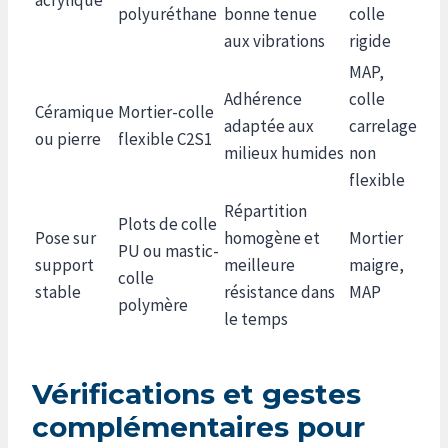
polyuréthane
bonne tenue
colle
aux vibrations
rigide
MAP,
Adhérence
colle
Céramique
Mortier-colle
adaptée aux
carrelage
ou pierre
flexible C2S1
milieux humides
non
flexible
Répartition
Plots de colle
Pose sur
homogène et
Mortier
PU ou mastic-
support
meilleure
maigre,
colle
stable
résistance dans
MAP
polymère
le temps
Vérifications et gestes
complémentaires pour