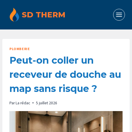
Aller
au
SD THERM
contenu
PLOMBERIE
Peut-on coller un
receveur de douche au
map sans risque ?
Par
La rédac
5 juillet 2026