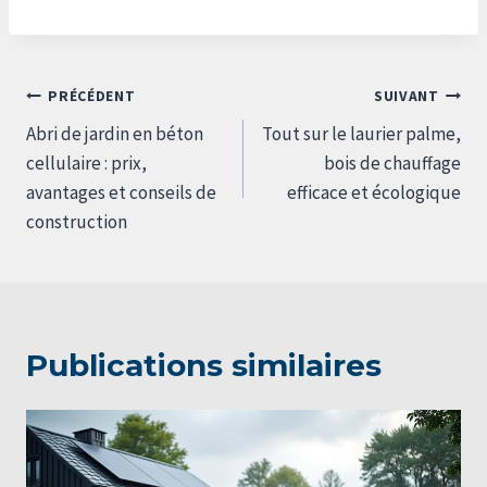
Navigation
PRÉCÉDENT
SUIVANT
de
Abri de jardin en béton
Tout sur le laurier palme,
l’article
cellulaire : prix,
bois de chauffage
avantages et conseils de
efficace et écologique
construction
Publications similaires