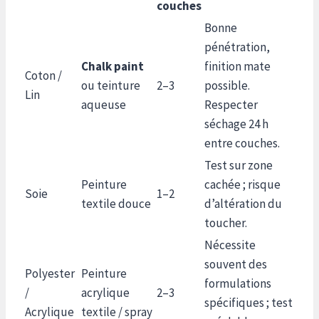
couches
Bonne
pénétration,
Chalk paint
finition mate
Coton /
ou teinture
2–3
possible.
Lin
aqueuse
Respecter
séchage 24 h
entre couches.
Test sur zone
Peinture
cachée ; risque
Soie
1–2
textile douce
d’altération du
toucher.
Nécessite
souvent des
Polyester
Peinture
formulations
/
acrylique
2–3
spécifiques ; test
Acrylique
textile / spray