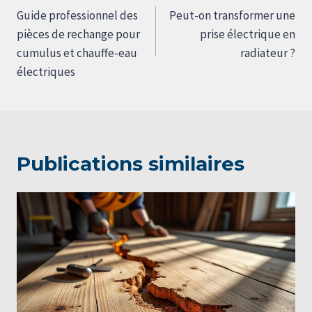
de
Guide professionnel des
Peut-on transformer une
l’article
pièces de rechange pour
prise électrique en
cumulus et chauffe-eau
radiateur ?
électriques
Publications similaires