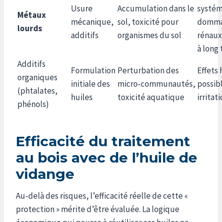
Usure
Accumulation dans le
systém
Métaux
mécanique,
sol, toxicité pour
domma
lourds
additifs
organismes du sol
rénaux
à long
Additifs
Formulation
Perturbation des
Effets
organiques
initiale des
micro‑communautés,
possib
(phtalates,
huiles
toxicité aquatique
irritat
phénols)
Efficacité du traitement
au bois avec de l’huile de
vidange
Au-delà des risques, l’efficacité réelle de cette «
protection » mérite d’être évaluée. La logique