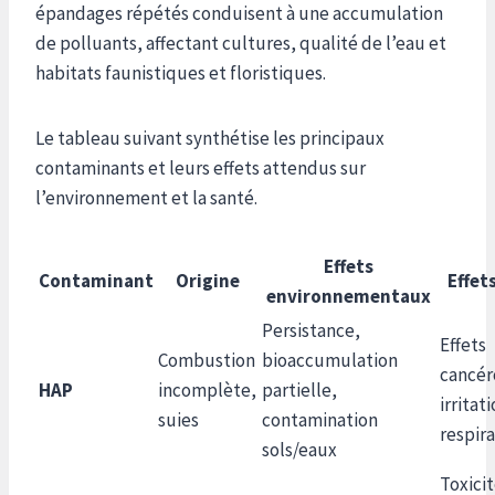
épandages répétés conduisent à une accumulation
de polluants, affectant cultures, qualité de l’eau et
habitats faunistiques et floristiques.
Le tableau suivant synthétise les principaux
contaminants et leurs effets attendus sur
l’environnement et la santé.
Effets
Contaminant
Origine
Effet
environnementaux
Persistance,
Effets
Combustion
bioaccumulation
cancér
HAP
incomplète,
partielle,
irritat
suies
contamination
respira
sols/eaux
Toxici